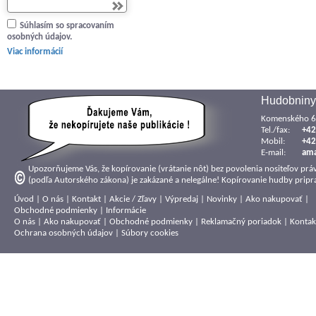
Súhlasím so spracovaním
osobných údajov.
Viac informácií
Hudobniny
Komenského 6,
Tel./fax:
+42
Mobil:
+42
E-mail:
am
Upozorňujeme Vás, že kopírovanie (vrátanie nôt) bez povolenia nositeľov prá
(podľa Autorského zákona) je zakázané a nelegálne! Kopírovanie hudby pripra
Úvod
|
O nás
|
Kontakt
|
Akcie / Zľavy
|
Výpredaj
|
Novinky
|
Ako nakupovať
|
Obchodné podmienky
|
Informácie
O nás
|
Ako nakupovať
|
Obchodné podmienky
|
Reklamačný poriadok
|
Kontak
Ochrana osobných údajov
|
Súbory cookies