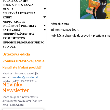
FOLK & COUNTRY
ROCK & POP & JAZZ &
MUSICAL
CIRKEVNÁ LITERATÚRA
KNIHY
MÉDIA - CD, DVD
Nástroj: gitara
DARČEKOVÉ PREDMETY
Edition No.: EU1601A
ANTIKVARIÁT
HUDOBNÉ NÁSTROJE A
Publikácia obsahuje doprovod k piesňam z man
PRÍSLUŠENSTVO
HUDOBNÉ PROGRAMY PRE PC
VIANOCE
Urtextová edícia
Ponuka urtextovej edície
Nenašli ste hľadaný produkt?
Napíšte nám alebo zavolajte.
e-mail:
amadeo@amadeo.sk
telefón: +421 55 6229714
Novinky
Newsletter
Mám záujem o newsletter s
aktuálnymi novinkami (napíšte
email a potvrďte):