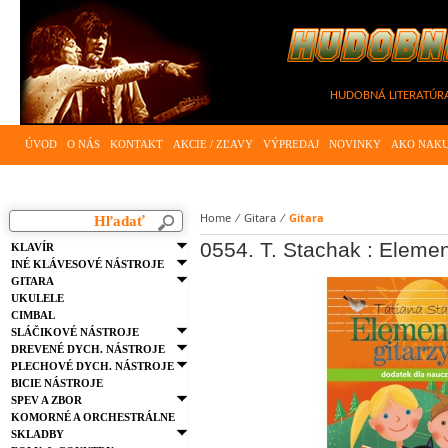
HUDOBNÁ LITERATÚRA - 
ÚVOD
O NÁS
KONTAKT
AKCIE / ZĽAVY
VÝPREDAJ
NOVINKY
AKO NAK
Home
⁄
Gitara
⁄
Gitara
0554. T. Stachak : Elemen
KLAVÍR
INÉ KLÁVESOVÉ NÁSTROJE
GITARA
UKULELE
CIMBAL
SLÁČIKOVÉ NÁSTROJE
DREVENÉ DYCH. NÁSTROJE
PLECHOVÉ DYCH. NÁSTROJE
BICIE NÁSTROJE
SPEV A ZBOR
KOMORNÉ A ORCHESTRÁLNE
SKLADBY