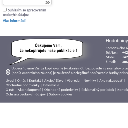
Súhlasím so spracovaním
osobných údajov.
Viac informácií
Hudobniny
Komenského 6,
Tel./fax:
+42
Mobil:
+42
E-mail:
am
Upozorňujeme Vás, že kopírovanie (vrátanie nôt) bez povolenia nositeľov prá
(podľa Autorského zákona) je zakázané a nelegálne! Kopírovanie hudby pripra
Úvod
|
O nás
|
Kontakt
|
Akcie / Zľavy
|
Výpredaj
|
Novinky
|
Ako nakupovať
|
Obchodné podmienky
|
Informácie
O nás
|
Ako nakupovať
|
Obchodné podmienky
|
Reklamačný poriadok
|
Kontak
Ochrana osobných údajov
|
Súbory cookies