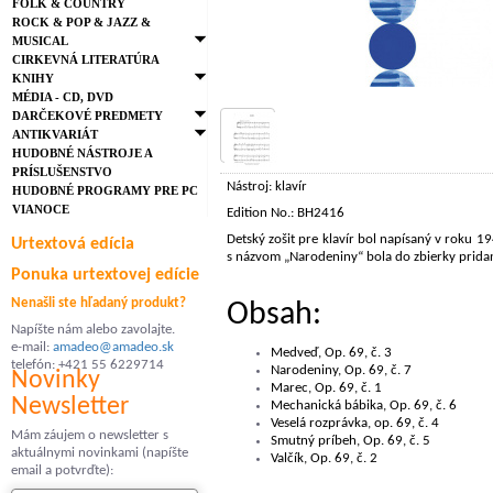
FOLK & COUNTRY
ROCK & POP & JAZZ &
MUSICAL
CIRKEVNÁ LITERATÚRA
KNIHY
MÉDIA - CD, DVD
DARČEKOVÉ PREDMETY
ANTIKVARIÁT
HUDOBNÉ NÁSTROJE A
PRÍSLUŠENSTVO
Nástroj: klavír
HUDOBNÉ PROGRAMY PRE PC
VIANOCE
Edition No.: BH2416
Detský zošit pre klavír bol napísaný v roku 
Urtextová edícia
s názvom „Narodeniny“ bola do zbierky prida
Ponuka urtextovej edície
Nenašli ste hľadaný produkt?
Obsah:
Napíšte nám alebo zavolajte.
e-mail:
amadeo@amadeo.sk
Medveď, Op. 69, č. 3
telefón: +421 55 6229714
Narodeniny, Op. 69, č. 7
Novinky
Marec, Op. 69, č. 1
Newsletter
Mechanická bábika, Op. 69, č. 6
Veselá rozprávka, op. 69, č. 4
Mám záujem o newsletter s
Smutný príbeh, Op. 69, č. 5
aktuálnymi novinkami (napíšte
Valčík, Op. 69, č. 2
email a potvrďte):