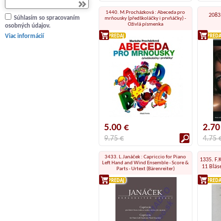
1440. M.Procházková : Abeceda pro
2083.
Súhlasím so spracovaním
mrňousky (předškoláčky i prvňáčky) -
Oživlá písmenka
osobných údajov.
VÝPREDAJ
VÝPREDA
Viac informácií
5.00 €
2.70
9.75 €
4.75 
3433. L.Janáček : Capriccio for Piano
1335. F.
Left Hand and Wind Ensemble - Score &
11 Bläs
Parts - Urtext (Bärenreiter)
VÝPREDAJ
VÝPREDA