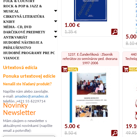
FOLK & COUNTRY
ROCK & POP & JAZZ &
MUSICAL
CIRKEVNÁ LITERATÚRA
KNIHY
1.00 €
MÉDIA - CD, DVD
1.35 €
DARČEKOVÉ PREDMETY
5.00
ANTIKVARIÁT
HUDOBNÉ NÁSTROJE A
8.10 
PRÍSLUŠENSTVO
HUDOBNÉ PROGRAMY PRE PC
1237. E.Čunderlíková : Zborník
4407
VIANOCE
referátov zo seminárov ped. dvorana
Techniq
1997-2006
Urtextová edícia
VÝPREDAJ
VÝPREDA
Ponuka urtextovej edície
Nenašli ste hľadaný produkt?
Napíšte nám alebo zavolajte.
e-mail:
amadeo@amadeo.sk
telefón: +421 55 6229714
Novinky
Newsletter
Mám záujem o newsletter s
5.00 €
19.1
aktuálnymi novinkami (napíšte
email a potvrďte):
8.50 €
49.95