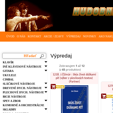
ÚVOD
O NÁS
KONTAKT
AKCIE / ZĽAVY
VÝPREDAJ
NOVINKY
AKO NAK
Výpredaj
KLAVÍR
Zobrazujem
1
až
12
INÉ KLÁVESOVÉ NÁSTROJE
(z
65
produktov)
GITARA
1218. J.Čižmár : Skús život dúškami
UKULELE
piť (výber z piesňových textov)
CIMBAL
(Partner)
SLÁČIKOVÉ NÁSTROJE
1270
VÝPREDAJ
DREVENÉ DYCH. NÁSTROJE
PLECHOVÉ DYCH. NÁSTROJE
VÝPREDA
BICIE NÁSTROJE
SPEV A ZBOR
KOMORNÉ A ORCHESTRÁLNE
SKLADBY