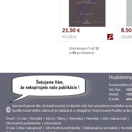
21.50 €
8.50
44.95 €
10.00
Zobrazujem
1
až
12
(z
65
produktov)
Hudobniny
Komenského 6,
Tel./fax:
+42
Mobil:
+42
E-mail:
am
Upozorňujeme Vás, že kopírovanie (vrátanie nôt) bez povolenia nositeľov prá
(podľa Autorského zákona) je zakázané a nelegálne! Kopírovanie hudby pripra
Úvod
|
O nás
|
Kontakt
|
Akcie / Zľavy
|
Výpredaj
|
Novinky
|
Ako nakupovať
|
Obchodné podmienky
|
Informácie
O nás
|
Ako nakupovať
|
Obchodné podmienky
|
Reklamačný poriadok
|
Kontak