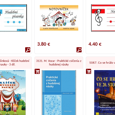
3.80 €
4.40 €
šinková : Klíček hudební
3131. M. Vozar : Praktické cvičenia z
5067. Co se hrálo v
nauky - 3 díl.
hudobnej náuky