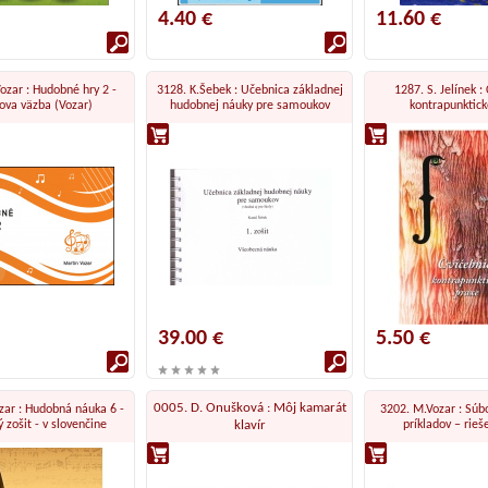
4.40 €
11.60 €
ozar : Hudobné hry 2 -
3128. K.Šebek : Učebnica základnej
1287. S. Jelínek :
ova väzba (Vozar)
hudobnej náuky pre samoukov
kontrapunktick
39.00 €
5.50 €
0005. D. Onušková : Môj kamarát
zar : Hudobná náuka 6 -
3202. M.Vozar : Súb
 zošit - v slovenčine
klavír
príkladov – rieš