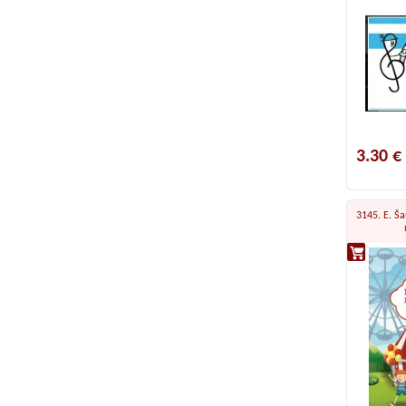
3.30 €
3145. E. Ša