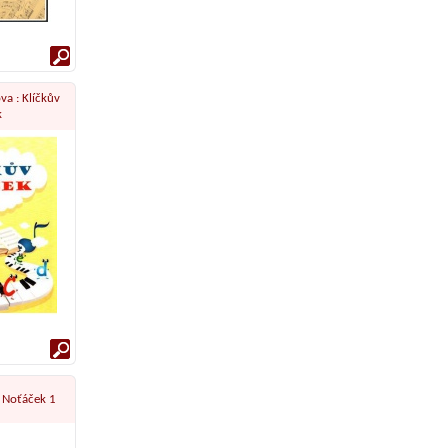
va : Klíčkův
k
: Noťáček 1