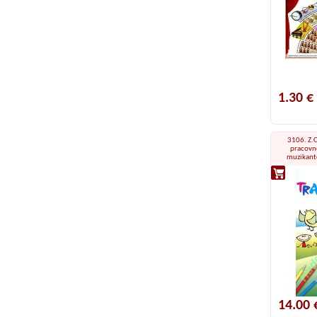
1.30 €
3106. Z.C
pracovné
muzikanto
14.00 