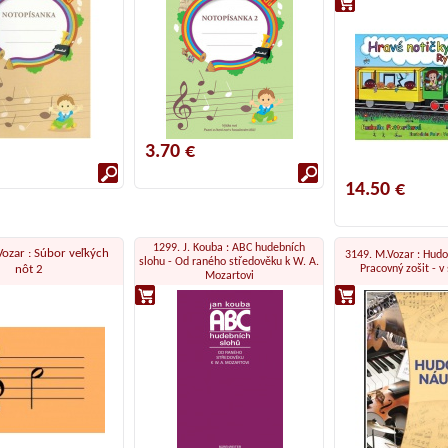
3.70 €
14.50 €
1299. J. Kouba : ABC hudebních
ozar : Súbor veľkých
3149. M.Vozar : Hudo
slohu - Od raného středověku k W. A.
nôt 2
Pracovný zošit - v
Mozartovi