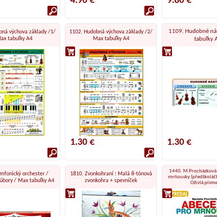
4.90 €
9.80 €
1109. Hudobné nás
bná výchova základy /1/
1102. Hudobná výchova základy /2/
ax tabuľky A4
Max tabuľky A4
tabuľky 
1.30 €
1.30 €
1440. M.Procházková 
mfonický orchester /
1810. Zvonkohraní : Malá 8-tónová
mrňousky (předškoláčky
bory / Max tabuľky A4
zvonkohra + spevníček
Oživlá písm
VÝPREDAJ