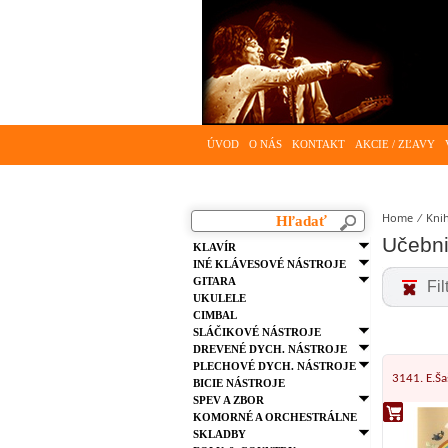
ÚVOD
O NÁS
KONTAKT
AKCIE / ZĽAVY
Home
⁄
Kni
Učebni
KLAVÍR
INÉ KLÁVESOVÉ NÁSTROJE
GITARA
Fil
UKULELE
CIMBAL
SLÁČIKOVÉ NÁSTROJE
DREVENÉ DYCH. NÁSTROJE
PLECHOVÉ DYCH. NÁSTROJE
3141. E.Ša
BICIE NÁSTROJE
SPEV A ZBOR
KOMORNÉ A ORCHESTRÁLNE
SKLADBY