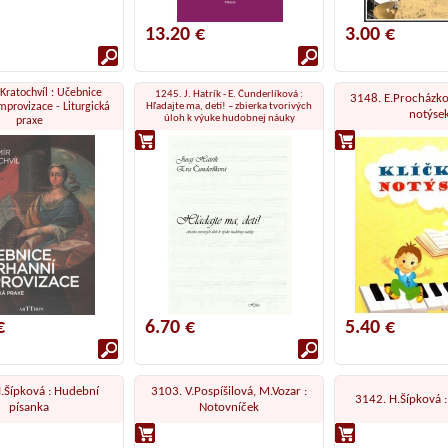
13.20 €
3.00 €
Kratochvíl : Učebnice
1245. J. Hatrík - E. Čunderlíková :
3148. E.Procházko
mprovizace - Liturgická
Hľadajte ma, deti! – zbierka tvorivých
notýse
úloh k výuke hudobnej náuky
praxe
€
6.70 €
5.40 €
.Šípková : Hudební
3103. V.Pospíšilová, M.Vozar :
3142. H.Šípková 
písanka
Notovníček