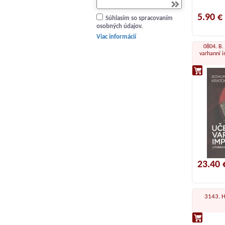
5.90 €
Súhlasím so spracovaním
osobných údajov.
Viac informácií
0804. B. 
varhanní i
23.40 
3143. H