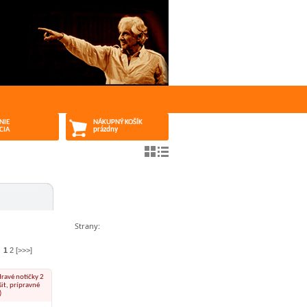
NIE
NÁKUPNÝ KOŠÍK
CIA
prázdny
Strany:
1
2
[>>>]
Hravé notičky 2
it, prípravné
)