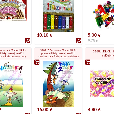
10.10 €
5.00 €
9.75 €
ucorová : Tralazošit 1 -
3107. Z.Cucorová : Tralazošit 2 -
3268. I.Dibák 
 listy pre najmenších
pracovné listy pre najmenších
cvičebni
v + Trala pexeso / noty
muzikantov + Trala pexeso / nástroje
€
16.00 €
4.80 €