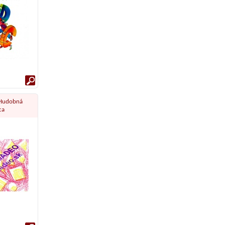
: Hudobná
ca