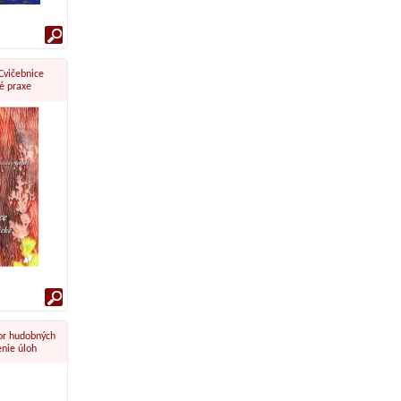
 Cvičebnice
é praxe
or hudobných
enie úloh