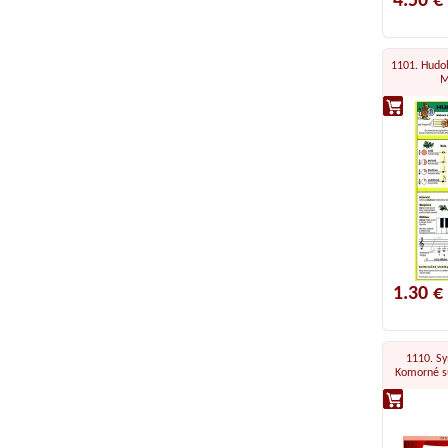
4.50 €
1101. Hudo
M
1.30 €
1110. Sy
Komorné sú