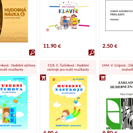
11.90 €
2.50 €
inková : Hudební výchova
3126. E. Šašinková : Hudební
1444. V. Grigová : Zá
 malé muzikanty
nástroje pro malé muzikanty
znalosti