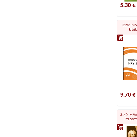
5.30 €
3192. M.V
krúžk
9.70 €
3140. M.Vo
Pracovný