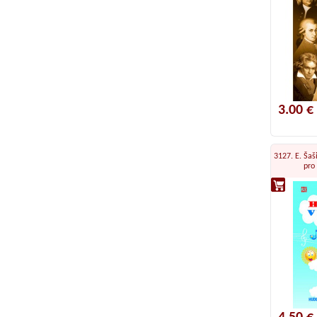
3.00 €
3127. E. Šaš
pro