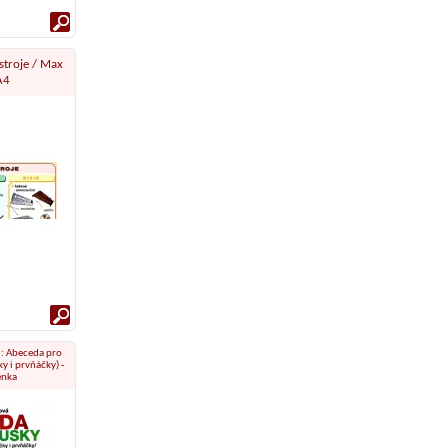
troje / Max
A4
: Abeceda pro
 i prvňáčky) -
enka