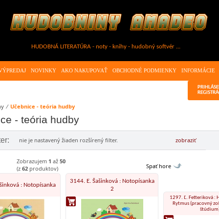
HUDOBNÁ LITERATÚRA - noty - knihy - hudobný softvér ...
VÝPREDAJ
NOVINKY
AKO NAKUPOVAŤ
OBCHODNÉ PODMIENKY
INFORMÁCIE
PRIHLÁSE
REGISTRÁ
hy
⁄
Učebnice - teória hudby
ce - teória hudby
ter:
nie je nastavený žiaden rozšírený filter.
zobraziť
Zobrazujem
1
až
50
Spať hore
(z
62
produktov)
3144. E. Šašinková : Notopísanka
šinková : Notopísanka
2
1297. Ľ. Fetteriková : 
Rytmus (pracovný zoš
štúdium