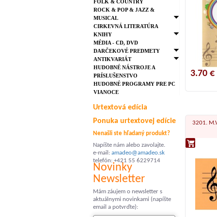
FOLK & COUNTRY
ROCK & POP & JAZZ &
MUSICAL
CIRKEVNÁ LITERATÚRA
KNIHY
MÉDIA - CD, DVD
DARČEKOVÉ PREDMETY
ANTIKVARIÁT
HUDOBNÉ NÁSTROJE A
3.70 €
PRÍSLUŠENSTVO
HUDOBNÉ PROGRAMY PRE PC
VIANOCE
Urtextová edícia
Ponuka urtextovej edície
3201. M.V
Nenašli ste hľadaný produkt?
Napíšte nám alebo zavolajte.
e-mail:
amadeo@amadeo.sk
telefón: +421 55 6229714
Novinky
Newsletter
Mám záujem o newsletter s
aktuálnymi novinkami (napíšte
email a potvrďte):